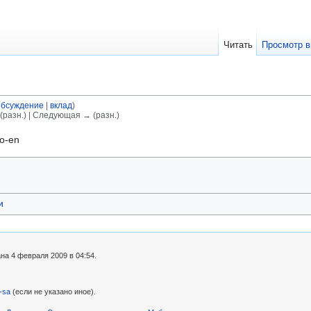
Читать
Просмотр в
обсуждение
|
вклад
)
(разн.) | Следующая → (разн.)
ro-en
и
на 4 февраля 2009 в 04:54.
-sa
(если не указано иное).