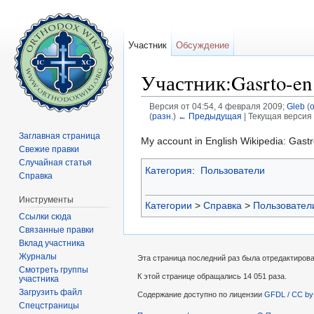
Участник
Обсуждение
Участник:Gasrto-en
Версия от 04:54, 4 февраля 2009;
Gleb
(
(
разн.
)
← Предыдущая
| Текущая версия 
Перейти к:
навигация
,
поиск
Заглавная страница
My account in English Wikipedia: Gast
Свежие правки
Случайная статья
Категория
:
Пользователи
Справка
Инструменты
Категории
>
Справка
>
Пользовател
Ссылки сюда
Связанные правки
Вклад участника
Журналы
Эта страница последний раз была отредактирова
Смотреть группы
К этой странице обращались 14 051 раза.
участника
Загрузить файл
Содержание доступно по лицензии
GFDL / CC by
Спецстраницы