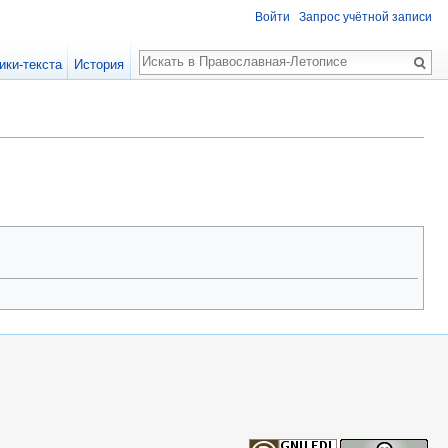
Войти
Запрос учётной записи
Поиск
ики-текста
История