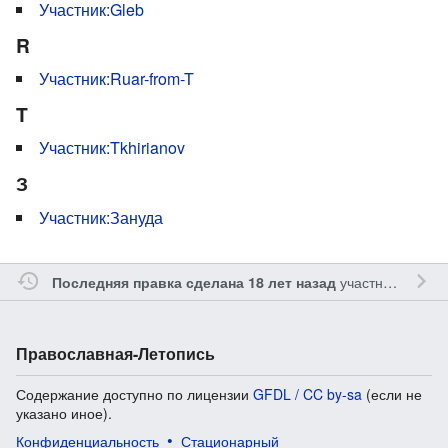
Участник:Gleb
R
Участник:Ruar-from-T
T
Участник:Tkhirianov
З
Участник:Зануда
участником
Mag
Последняя правка сделана 18 лет назад
Православная-Летопись
Содержание доступно по лицензии
GFDL / CC by-sa
(если не
указано иное).
Конфиденциальность
Стационарный