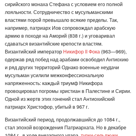
сирийского монаха Стефана с условием его полной
лояльности. Сотрудничество с мусульманскими
властями порой превышало всякие пределы. Так,
например, патриарх Иов сопровождал арабскую
армию в походе на Аморий (838 г.) и уговаривал
сдаваться византийские крепости властям.
Византийский император
Никифор II Фока
(963—969),
одержав ряд побед над арабами освободил Антиохию
и ряд других территорий Однако военные неудачи
мусульман усилили межконфессиональную
напряженность: каждый триумф Никифора
провоцировал погромы христиан в Палестине и Сирии.
Одной из жертв этих гонений стал Антиохийский
патриарх Христофор, убитый в 967 г.
Византийский период, продолжавшийся до 1084 г.,
стал эпохой возрождения Патриархата. Но в декабре
1084 г., в ходе внезапного удара,
турки-сельджуки