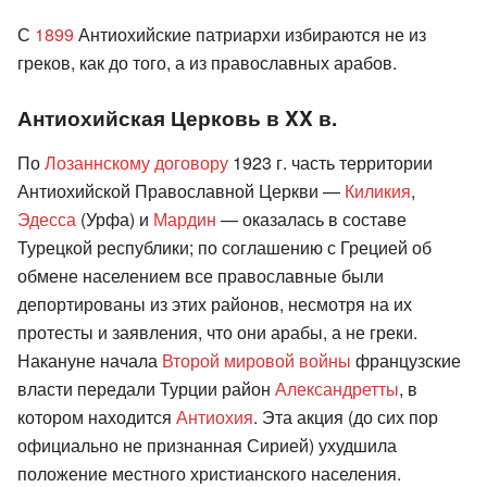
С
1899
Антиохийские патриархи избираются не из
греков, как до того, а из православных арабов.
Антиохийская Церковь в XX в.
По
Лозаннскому договору
1923 г. часть территории
Антиохийской Православной Церкви —
Киликия
,
Эдесса
(Урфа) и
Мардин
— оказалась в составе
Турецкой республики; по соглашению с Грецией об
обмене населением все православные были
депортированы из этих районов, несмотря на их
протесты и заявления, что они арабы, а не греки.
Накануне начала
Второй мировой войны
французские
власти передали Турции район
Александретты
, в
котором находится
Антиохия
. Эта акция (до сих пор
официально не признанная Сирией) ухудшила
положение местного христианского населения.