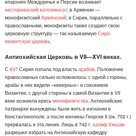
епархиях Междуречья и Персии возникает
несторианский католикосат
; в Армении —
монофизитский
Армянский
; в Сирии, параллельно с
православными, монофизиты также создают свою
церковную структуру — так называемую
Сиро-
яковитскую церковь
.
Антиохийская Церковь в VII—XVI веках.
С
637
Сирия попала под власть
арабов
. Положение
православных сильно осложнилось: с одной стороны,
арабы в них видели «неверных» и союзников
Византии, с другой стороны в самой Византии в VII
веке возникла ересь
монофелитства
. Антиохийские
патриархи вынуждены были жить в изгнании в
Константинополе, а после кончины Георгия II (ок. 702 г.)
прервалась и эта линия. Лишь в 742 г.
халиф Хишам
разрешил избрать на Антиохийскую кафедру