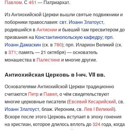
Павлом
. С
451
— Патриархат.
Из Антиохийской Церкви вышли святые подвижники и
поборники православия:
свт. Иоанн Златоуст
,
родившийся в
Антиохии
и бывший там пресвитером до
призвания на
Константинопольскую кафедру
;
прп.
Иоанн Дамаскин
(ск. в
780
); прп. Иларион Великий (ск.
в
371
; память — 21 октября) — основатель
монашества в
Палестине
и многие другие.
Антиохийская Церковь в I-нч. VII вв.
Основателями Антиохийской Церкви традиционно
считаются
Петр
и
Павел
, о чём свидетельствуют
многие церковные писатели (
Евсевий Кесарийский
, св.
Иоанн Златоуст
, блаж. Иероним, св.
Лев I Великий
).
Вскоре после этого Церковь вступает в эпоху гонения
на христиан, которое длилось вплоть до
324
года, когда