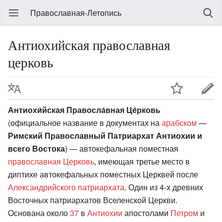
Православная-Летопись
Антиохийская православная
церковь
Антиохи́йская Правосла́вная Це́рковь
(официальное название в документах на
арабском
—
Римский Православный Патриархат Антиохии и
всего Востока
) — автокефальная поместная
православная
Церковь
, имеющая третье место в
диптихе автокефальных поместных Церквей после
Александрийского патриархата
. Один из 4-х древних
Восточных патриархатов Вселенской Церкви.
Основана около
37
в
Антиохии
апостолами
Петром
и