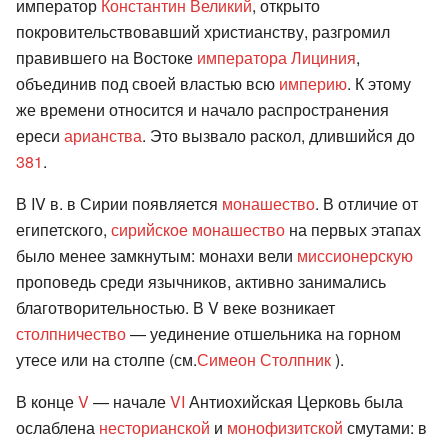
император
Константин Великий
, открыто
покровительствовавший христианству, разгромил
правившего на Востоке
императора Лициния
,
объединив под своей властью всю
империю
. К этому
же времени относится и начало распространения
ереси
арианства
. Это вызвало раскол, длившийся до
381
.
В IV в. в Сирии появляется
монашество
. В отличие от
египетского,
сирийское монашество
на первых этапах
было менее замкнутым: монахи вели
миссионерскую
проповедь среди язычников, активно занимались
благотворительностью. В V веке возникает
столпничество
— уединение отшельника на горном
утесе или на столпе (см.
Симеон Столпник
).
В конце
V
— начале
VI
Антиохийская Церковь была
ослаблена
несторианской
и
монофизитской
смутами: в