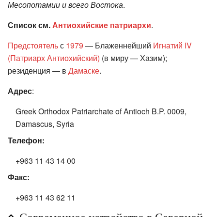
Месопотамии и всего Востока
.
Список см.
Антиохийские патриархи
.
Предстоятель
с
1979
— Блаженнейший
Игнатий IV
(Патриарх Антиохийский)
(в миру — Хазим);
резиденция — в
Дамаске
.
Адрес
:
Greek Orthodox Patriarchate of Antioch B.P. 0009,
Damascus, Syria
Телефон:
+963 11 43 14 00
Факс:
+963 11 43 62 11
Современное устройство в Северной