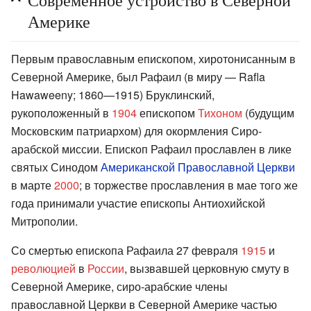
Америке
Первым православным епископом, хиротонисанным в
Северной Америке, был Рафаил (в миру — Rafla
Hawaweeny; 1860—1915) Бруклинский,
рукоположенный в
1904
епископом
Тихоном
(будущим
Московским патриархом) для окормления Сиро-
арабской миссии. Епископ Рафаил прославлен в лике
святых Синодом
Американской Православной Церкви
в марте
2000
; в торжестве прославления в мае того же
года принимали участие епископы Антиохийской
Митрополии.
Со смертью епископа Рафаила 27 февраля
1915
и
революцией
в
России
, вызвавшей церковную смуту в
Северной Америке, сиро-арабские члены
православной Церкви в Северной Америке частью