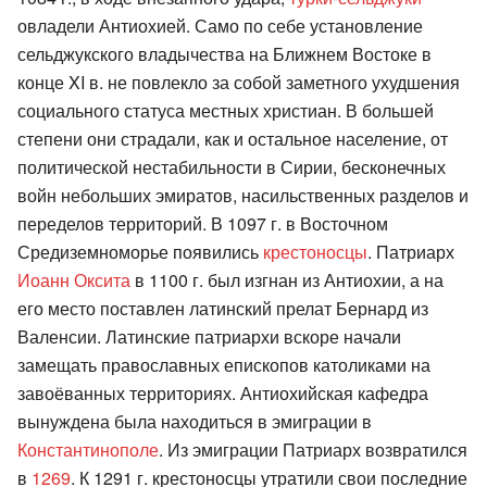
овладели Антиохией. Само по себе установление
сельджукского владычества на Ближнем Востоке в
конце XI в. не повлекло за собой заметного ухудшения
социального статуса местных христиан. В большей
степени они страдали, как и остальное население, от
политической нестабильности в Сирии, бесконечных
войн небольших эмиратов, насильственных разделов и
переделов территорий. В 1097 г. в Восточном
Средиземноморье появились
крестоносцы
. Патриарх
Иоанн Оксита
в 1100 г. был изгнан из Антиохии, а на
его место поставлен латинский прелат Бернард из
Валенсии. Латинские патриархи вскоре начали
замещать православных епископов католиками на
завоёванных территориях. Антиохийская кафедра
вынуждена была находиться в эмиграции в
Константинополе
. Из эмиграции Патриарх возвратился
в
1269
. К 1291 г. крестоносцы утратили свои последние