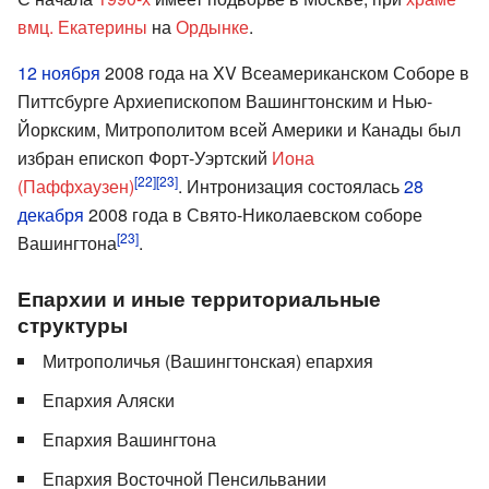
вмц. Екатерины
на
Ордынке
.
12 ноября
2008 года на XV Всеамериканском Соборе в
Питтсбурге Архиепископом Вашингтонским и Нью-
Йоркским, Митрополитом всей Америки и Канады был
избран епископ Форт-Уэртский
Иона
[22]
[23]
(Паффхаузен)
. Интронизация состоялась
28
декабря
2008 года в Свято-Николаевском соборе
[23]
Вашингтона
.
Епархии и иные территориальные
структуры
Митрополичья (Вашингтонская) епархия
Епархия Аляски
Епархия Вашингтона
Епархия Восточной Пенсильвании