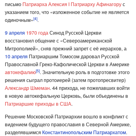
письмо
Патриарха
Алексия I
Патриарху
Афинагору
с
указанием того, что «изложенное событие не является
[4]
одиночным»
.
9 апреля
1970 года
Синод Русской Церкви
восстановил общение с «Североамериканской
Митрополией», сняв прежний запрет с её иерархов, а
10 апреля
Патриаршим Томосом даровал Русской
Православной Греко-Кафолической Церкви в Америке
[5]
автокефалию
. Значительную роль в подготовке этого
решения сыграл протоиерей (затем протопресвитер)
Александр Шмеман
. 44 прихода, не пожелавших войти
в новую автокефальную Церковь, были объединены в
Патриаршие приходы в США
.
Решение Московской Патриархии вошло в конфликт с
видением будущего православия в Северной Америке,
разделявшимся
Константинопольским Патриархатом
.