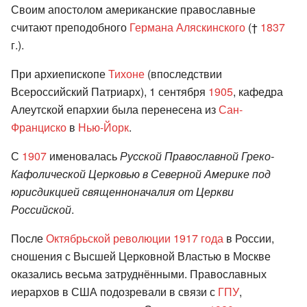
Своим апостолом американские православные
считают преподобного
Германа Аляскинского
(†
1837
г.).
При архиепископе
Тихоне
(впоследствии
Всероссийский Патриарх), 1 сентября
1905
, кафедра
Алеутской епархии была перенесена из
Сан-
Франциско
в
Нью-Йорк
.
С
1907
именовалась
Русской Православной Греко-
Кафолической Церковью в Северной Америке под
юрисдикцией священноначалия от Церкви
Российской
.
После
Октябрьской революции
1917 года
в России,
сношения с Высшей Церковной Властью в Москве
оказались весьма затруднёнными. Православных
иерархов в США подозревали в связи с
ГПУ
,