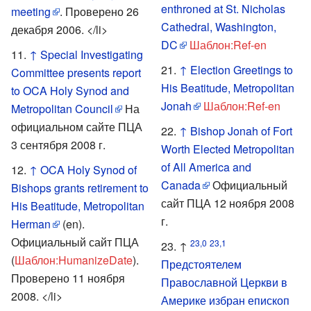
enthroned at St. Nicholas
meeting
.
Проверено 26
Cathedral, Washington,
декабря 2006.
</li>
DC
Шаблон:Ref-en
↑
Special Investigating
↑
Election Greetings to
Committee presents report
His Beatitude, Metropolitan
to OCA Holy Synod and
Jonah
Шаблон:Ref-en
Metropolitan Council
На
официальном сайте ПЦА
↑
Bishop Jonah of Fort
3 сентября 2008 г.
Worth Elected Metropolitan
of All America and
↑
OCA Holy Synod of
Canada
Официальный
Bishops grants retirement to
сайт ПЦА 12 ноября 2008
His Beatitude, Metropolitan
г.
Herman
(en).
Официальный сайт ПЦА
23,0
23,1
↑
(
Шаблон:HumanizeDate
).
Предстоятелем
Проверено 11 ноября
Православной Церкви в
2008.
</li>
Америке избран епископ