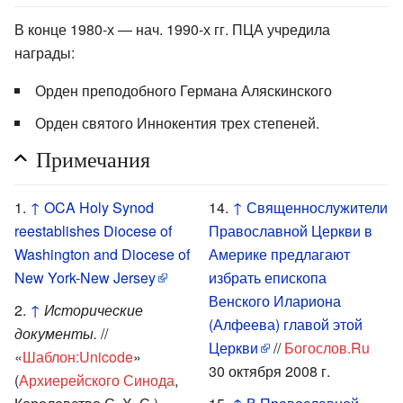
В конце 1980-х — нач. 1990-х гг. ПЦА учредила
награды:
Орден преподобного Германа Аляскинского
Орден святого Иннокентия трех степеней.
Примечания
↑
OCA Holy Synod
↑
Священнослужители
reestablishes Diocese of
Православной Церкви в
Washington and Diocese of
Америке предлагают
New York-New Jersey
избрать епископа
Венского Илариона
↑
Исторические
(Алфеева) главой этой
документы.
//
Церкви
//
Богослов.Ru
«
Шаблон:Unicode
»
30 октября 2008 г.
(
Архиерейского Синода
,