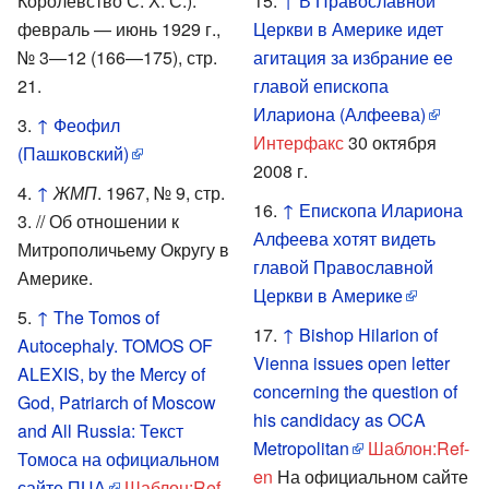
Королевство С. Х. С.).
↑
В Православной
февраль — июнь 1929 г.,
Церкви в Америке идет
№ 3—12 (166—175), стр.
агитация за избрание ее
21.
главой епископа
Илариона (Алфеева)
↑
Феофил
Интерфакс
30 октября
(Пашковский)
2008 г.
↑
ЖМП
. 1967, № 9, стр.
↑
Епископа Илариона
3. // Об отношении к
Алфеева хотят видеть
Митрополичьему Округу в
главой Православной
Америке.
Церкви в Америке
↑
The Tomos of
↑
Bishop Hilarion of
Autocephaly. TOMOS OF
Vienna issues open letter
ALEXIS, by the Mercy of
concerning the question of
God, Patriarch of Moscow
his candidacy as OCA
and All Russia: Текст
Metropolitan
Шаблон:Ref-
Томоса на официальном
en
На официальном сайте
сайте ПЦА
Шаблон:Ref-