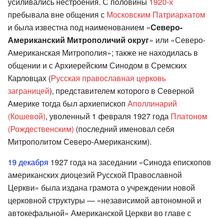
усиливались нестроения. С половины
1920-х
пребывала вне общения с
Московским Патриархатом
и была известна под наименованием «
Северо-
Американский Митрополичий округ
» или «Северо-
Американская Митрополия»; также не находилась в
общении и с Архиерейским Синодом в Сремских
Карловцах (
Русская православная церковь
заграницей
), представителем которого в Северной
Америке тогда был архиепископ
Аполлинарий
(Кошевой)
, уволенный 1 февраля 1927 года
Платоном
(Рождественским)
(последний именовал себя
Митрополитом Северо-Американским).
19 декабря
1927 года на заседании «Синода епископов
американских диоцезий Русской Православной
Церкви» была издана грамота о учреждении новой
церковной структуры — «независимой автономной и
автокефальной» Американской Церкви во главе с