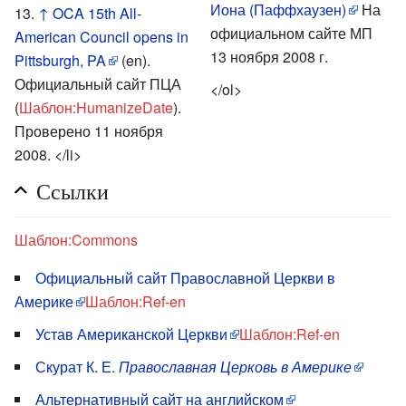
Иона (Паффхаузен)
На
↑
OCA 15th All-
официальном сайте МП
American Council opens in
13 ноября 2008 г.
Pittsburgh, PA
(en).
Официальный сайт ПЦА
</ol>
(
Шаблон:HumanizeDate
).
Проверено 11 ноября
2008.
</li>
Ссылки
Шаблон:Commons
Официальный сайт Православной Церкви в
Америке
Шаблон:Ref-en
Устав Американской Церкви
Шаблон:Ref-en
Скурат К. Е.
Православная Церковь в Америке
Альтернативный сайт на английском