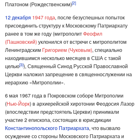
[2]
Платоном (Рождественским)
12 декабря
1947 года
, после безуспешных попыток
присоединить структуру к Московскому Патриархату
ранее в том же году (митрополит
Феофил
(Пашковский)
уклонился от встречи с митрополитом
Ленинградским
Григорием (Чуковым)
, специально
находившимся несколько месяцев в США с такой
[3]
целью
), Священный Синод Русской Православной
Церкви наложил запрещение в священнослужении на
иерархию «Митрополии».
6 мая 1967 года в Покровском соборе Митрополии
(
Нью-Йорк
) в архиерейской хиротонии Феодосия Лазор
(впоследствии предстоятель Церкви) принимали
участие 2 епископа, состоящих в юрисдикции
Константинопольского Патриархата
, что вызвало
осуждение со стороны Московского Патриархата и