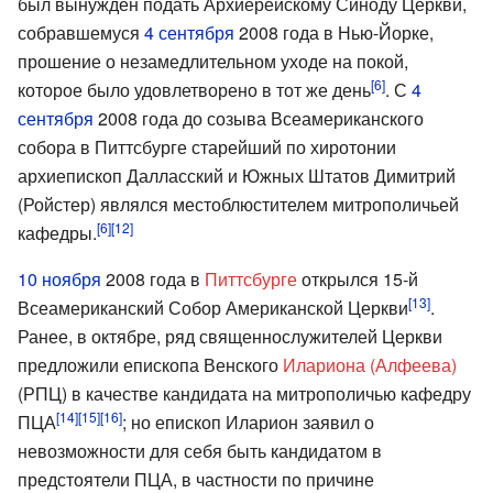
был вынужден подать Архиерейскому Синоду Церкви,
собравшемуся
4 сентября
2008 года в Нью-Йорке,
прошение о незамедлительном уходе на покой,
[6]
которое было удовлетворено в тот же день
. С
4
сентября
2008 года до созыва Всеамериканского
собора в Питтсбурге старейший по хиротонии
архиепископ Далласский и Южных Штатов Димитрий
(Ройстер) являлся местоблюстителем митрополичьей
[6]
[12]
кафедры.
10 ноября
2008 года в
Питтсбурге
открылся 15-й
[13]
Всеамериканский Собор Американской Церкви
.
Ранее, в октябре, ряд священнослужителей Церкви
предложили епископа Венского
Илариона (Алфеева)
(РПЦ) в качестве кандидата на митрополичью кафедру
[14]
[15]
[16]
ПЦА
; но епископ Иларион заявил о
невозможности для себя быть кандидатом в
предстоятели ПЦА, в частности по причине