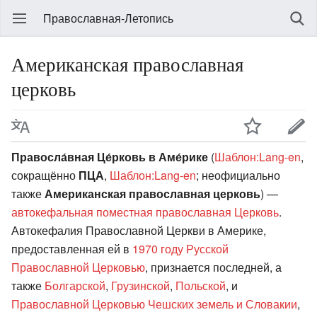
Православная-Летопись
Американская православная
церковь
Правосла́вная Це́рковь в Аме́рике
(
Шаблон:Lang-en
,
сокращённо
ПЦА
,
Шаблон:Lang-en
; неофициально
также
Американская православная церковь
) —
автокефальная
поместная
православная
Церковь
.
Автокефалия Православной Церкви в Америке,
предоставленная ей в
1970 году
Русской
Православной Церковью
, признается последней, а
также
Болгарской
,
Грузинской
,
Польской
, и
Православной Церковью Чешских земель и Словакии
,