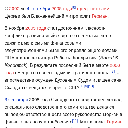
[6]
С
2002
до
4 сентября
2008 года
предстоятелем
Церкви был Блаженнейший митрополит
Герман
.
В ноябре
2005 года
стал достоянием гласности
конфликт, развивавшийся до того несколько лет в
связи с вменяемыми финансовыми
злоупотреблениями бывшего Управляющего делами
ПЦА протопресвитера Роберта Кондратика (
Robert S.
Kondratick
). В результате последний был в марте
2006
[7]
года
смещён со своего административного поста
, а
впоследствии осужден Духовным Судом и лишен сана.
[8]
[9]
[10]
Скандал освещался в прессе США.
.
3 сентября
2008 года Синоду был представлен доклад
специального следственного комитета, где делался
вывод об ответственности всего руководства Церкви в
[11]
финансовых злоупотреблениях
. Митрополит
Герман