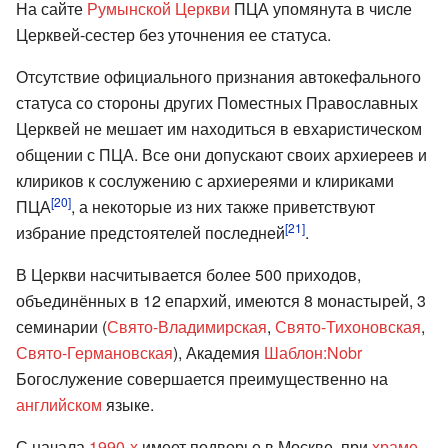
На сайте
Румынской Церкви
ПЦА упомянута в числе
Церквей-сестер без уточнения ее статуса.
Отсутствие официального признания автокефального
статуса со стороны других Поместных Православных
Церквей не мешает им находиться в евхаристическом
общении с ПЦА. Все они допускают своих архиереев и
клириков к сослужению с архиереями и клириками
[20]
ПЦА
, а некоторые из них также приветствуют
[21]
избрание предстоятелей последней
.
В Церкви насчитывается более 500 приходов,
объединённых в 12 епархий, имеются 8 монастырей, 3
семинарии (
Свято-Владимирская
,
Свято-Тихоновская
,
Свято-Германовская
), Академия
Шаблон:Nobr
Богослужение совершается преимущественно на
английском
языке.
С начала
1990-х
имеет подворье в Москве, при
храме