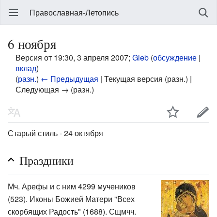
Православная-Летопись
6 ноября
Версия от 19:30, 3 апреля 2007;
Gleb
(
обсуждение
|
вклад
)
(
разн.
)
← Предыдущая
| Текущая версия (разн.) |
Следующая → (разн.)
Старый стиль - 24 октября
Праздники
Мч. Арефы и с ним 4299 мучеников
(523). Иконы Божией Матери "Всех
скорбящих Радость" (1688). Сщмчч.