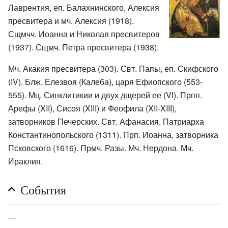
Лаврентия, еп. Балахнинского, Алексия
пресвитера и мч. Алексия (1918).
Сщмчч. Иоанна и Николая пресвитеров
(1937). Сщмч. Петра пресвитера (1938).
Мч. Акакия пресвитера (303). Свт. Папы, еп. Скифского
(IV). Блж. Елезвоя (Калеба), царя Ефиопского (553-
555). Мц. Синклитикии и двух дщерей ее (VI). Прпп.
Арефы (XII), Сисоя (XIII) и Феофила (XII-XIII),
затворников Печерских. Свт. Афанасия, Патриарха
Константинопольского (1311). Прп. Иоанна, затворника
Псковского (1616). Прмч. Разы. Мч. Нердона. Мч.
Ираклия.
События
---