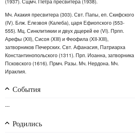
(1937). Сщмч. Петра пресвитера (1938).
Мч. Акакия пресвитера (303). Свт. Папы, еп. Скифского
(IV). Блж. Елезвоя (Калеба), царя Ефиопского (553-
555). Мц. Синклитикии и двух дщерей ее (VI). Прпп.
Арефы (XII), Сисоя (XIII) и Феофила (XII-XIII),
затворников Печерских. Свт. Афанасия, Патриарха
Константинопольского (1311). Прп. Иоанна, затворника
Псковского (1616). Прмч. Разы. Мч. Нердона. Мч.
Ираклия.
События
---
Родились