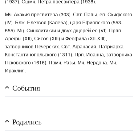
(1937). Сщмч. Петра пресвитера (1938).
Мч. Акакия пресвитера (303). Свт. Папы, еп. Скифского
(IV). Блж. Елезвоя (Калеба), царя Ефиопского (553-
555). Мц. Синклитикии и двух дщерей ее (VI). Прпп.
Арефы (XII), Сисоя (XIII) и Феофила (XII-XIII),
затворников Печерских. Свт. Афанасия, Патриарха
Константинопольского (1311). Прп. Иоанна, затворника
Псковского (1616). Прмч. Разы. Мч. Нердона. Мч.
Ираклия.
События
---
Родились