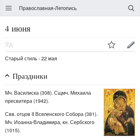
Православная-Летопись
4 июня
Старый стиль - 22 мая
Праздники
Мч. Василиска (308). Сщмч. Михаила
пресвитера (1942).
Свв. отцов II Вселенского Собора (381).
Мч. Иоанна-Владимира, кн. Сербского
(1015).