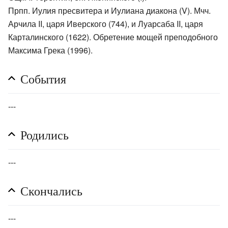
Прпп. Иулия пресвитера и Иулиана диакона (V). Мчч.
Арчила II, царя Иверского (744), и Луарсаба II, царя
Карталинского (1622). Обретение мощей преподобного
Максима Грека (1996).
События
---
Родились
---
Скончались
---