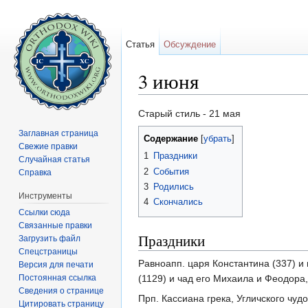
Статья
Обсуждение
3 июня
Перейти к:
навигация
,
поиск
Старый стиль - 21 мая
Заглавная страница
Содержание
[
убрать
]
Свежие правки
1
Праздники
Случайная статья
2
События
Справка
3
Родились
Инструменты
4
Скончались
Ссылки сюда
Связанные правки
Праздники
Загрузить файл
Спецстраницы
Равноапп. царя Константина (337) и
Версия для печати
Постоянная ссылка
(1129) и чад его Михаила и Феодора,
Сведения о странице
Прп. Кассиана грека, Угличского чу
Цитировать страницу