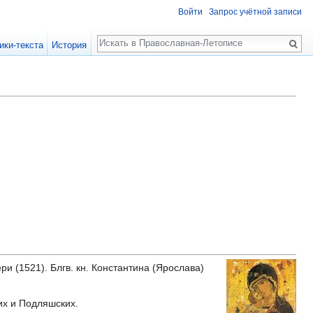
Войти
Запрос учётной записи
Поиск
ики-текста
История
и (1521). Блгв. кн. Константина (Ярослава)
их и Подляшских.