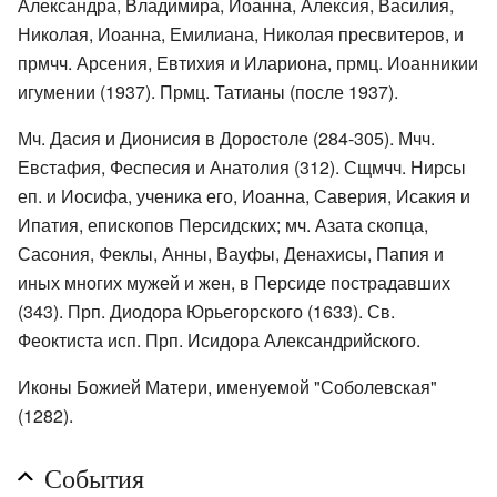
Александра, Владимира, Иоанна, Алексия, Василия,
Николая, Иоанна, Емилиана, Николая пресвитеров, и
прмчч. Арсения, Евтихия и Илариона, прмц. Иоанникии
игумении (1937). Прмц. Татианы (после 1937).
Мч. Дасия и Дионисия в Доростоле (284-305). Мчч.
Евстафия, Феспесия и Анатолия (312). Сщмчч. Нирсы
еп. и Иосифа, ученика его, Иоанна, Саверия, Исакия и
Ипатия, епископов Персидских; мч. Азата скопца,
Сасония, Феклы, Анны, Вауфы, Денахисы, Папия и
иных многих мужей и жен, в Персиде пострадавших
(343). Прп. Диодора Юрьегорского (1633). Св.
Феоктиста исп. Прп. Исидора Александрийского.
Иконы Божией Матери, именуемой "Соболевская"
(1282).
События