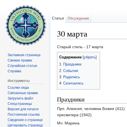
Статья
Обсуждение
30 марта
Перейти к:
навигация
,
поиск
Старый стиль - 17 марта
Заглавная страница
Содержание
[
убрать
]
Свежие правки
1
Праздники
Случайная статья
2
События
Справка
3
Родились
Инструменты
4
Скончались
Ссылки сюда
Связанные правки
Праздники
Загрузить файл
Спецстраницы
Прп. Алексия, человека Божия (411)
Версия для печати
Постоянная ссылка
пресвитера (1942).
Сведения о странице
Мч. Марина.
Цитировать страницу