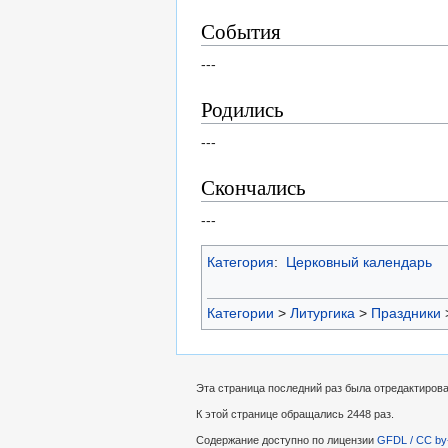
События
---
Родились
---
Скончались
---
Категория
:
Церковный календарь
Категории
>
Литургика
>
Праздники
Эта страница последний раз была отредактирован
К этой странице обращались 2448 раз.
Содержание доступно по лицензии
GFDL / CC by