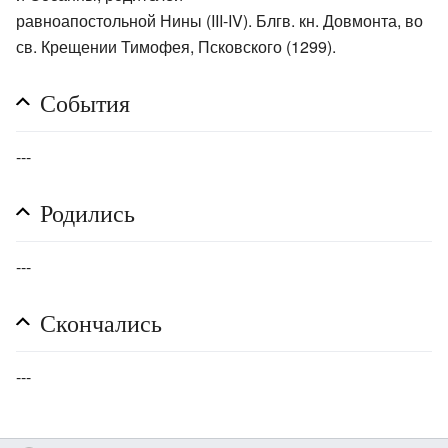
равноапостольной Нины (III-IV). Блгв. кн. Довмонта, во
св. Крещении Тимофея, Псковского (1299).
События
---
Родились
---
Скончались
---