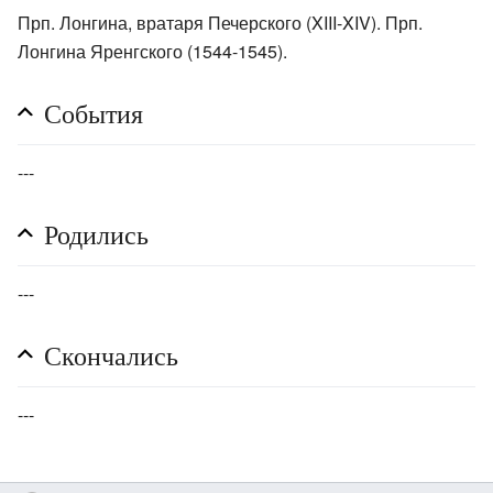
Прп. Лонгина, вратаря Печерского (XIII-XIV). Прп.
Лонгина Яренгского (1544-1545).
События
---
Родились
---
Скончались
---