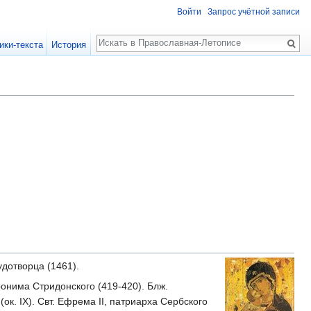
Войти
Запрос учётной записи
Поиск
ики-текста
История
удотворца (1461).
ронима Стридонского (419-420). Блж.
ок. IX). Свт. Ефрема II, патриарха Сербского