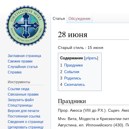
Статья
Обсуждение
28 июня
Перейти к:
навигация
,
поиск
Старый стиль - 15 июня
Заглавная страница
Содержание
[
убрать
]
Свежие правки
1
Праздники
Случайная статья
2
События
Справка
3
Родились
Инструменты
4
Скончались
Ссылки сюда
Связанные правки
Праздники
Загрузить файл
Спецстраницы
Прор. Амоса (VIII до Р.Х.). Сщмч. Ам
Версия для печати
Постоянная ссылка
Мчч. Вита, Модеста и Крискентии пит
Сведения о странице
Августина, еп. Иппонийского (430). 
Цитировать страницу