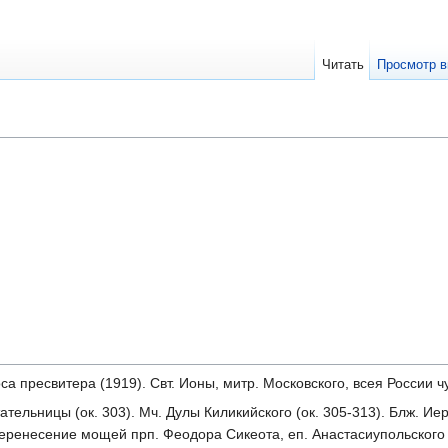
Читать
Просмотр в
оса пресвитера (1919). Свт. Ионы, митр. Московского, всея России ч
ательницы (ок. 303). Мч. Дулы Киликийского (ок. 305-313). Блж. Ие
Перенесение мощей прп. Феодора Сикеота, еп. Анастасиупольского (