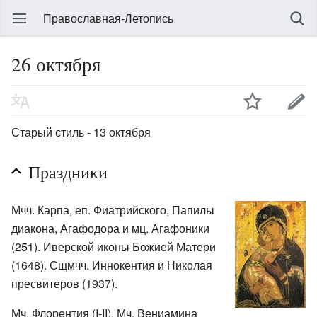
Православная-Летопись
26 октября
Старый стиль - 13 октября
Праздники
Мчч. Карпа, еп. Фиатрийского, Папилы
диакона, Агафодора и мц. Агафоники
(251). Иверской иконы Божией Матери
(1648). Сщмчч. Иннокентия и Николая
пресвитеров (1937).
Мч. Флорентия (I-II). Мч. Вениамина