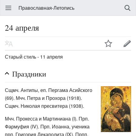
Православная-Летопись
24 апреля
Старый стиль - 11 апреля
Праздники
Сщмч. Антипы, еп. Пергама Асийского
(69). Мчч. Петра и Прохора (1918).
Сщмч. Николая пресвитера (1938).
Мчч. Прокесса и Мартиниана (I). Прп.
Фармуфия (IV). Прп. Иоанна, ученика
прп. Григория Декаполита (IX). Прпп.