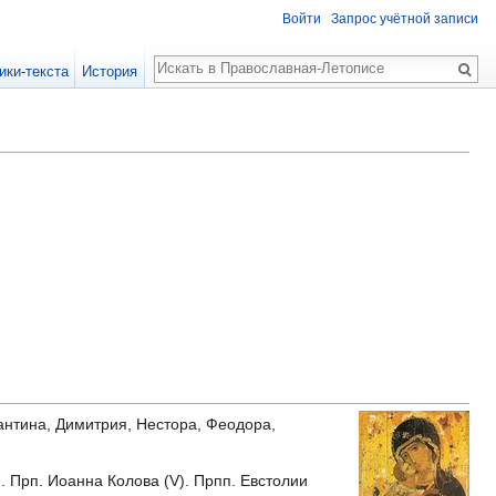
Войти
Запрос учётной записи
Поиск
ики-текста
История
тантина, Димитрия, Нестора, Феодора,
). Прп. Иоанна Колова (V). Прпп. Евстолии