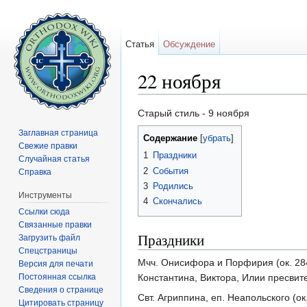
Статья
Обсуждение
22 ноября
Перейти к:
навигация
,
поиск
Старый стиль - 9 ноября
Заглавная страница
Содержание
[
убрать
]
Свежие правки
1
Праздники
Случайная статья
2
События
Справка
3
Родились
Инструменты
4
Скончались
Ссылки сюда
Связанные правки
Праздники
Загрузить файл
Спецстраницы
Мчч. Онисифора и Порфирия (ок. 284
Версия для печати
Постоянная ссылка
Константина, Виктора, Илии пресвит
Сведения о странице
Свт. Агриппина, еп. Неапольского (ок
Цитировать страницу