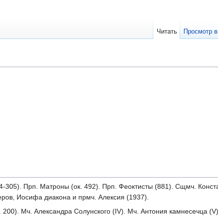
Читать
Просмотр в
-305). Прп. Матроны (ок. 492). Прп. Феоктисты (881). Сщмч. Конс
еров, Иосифа диакона и прмч. Алексия (1937).
. 200). Мч. Александра Солунского (IV). Мч. Антония камнесечца (V