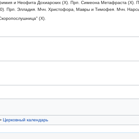
Евфимия и Неофита Дохиарских (X). Прп. Симеона Метафраста (X). П
20). Прп. Элладия. Мчч. Христофора, Мавры и Тимофея. Мчч. Нарс
коропослушница" (X).
>
Церковный календарь