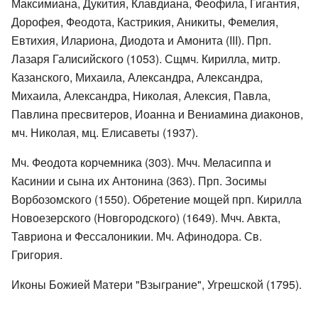
Максимиана, Дукития, Клавдиана, Феофила, Гигантия,
Дорофея, Феодота, Кастрикия, Аникиты, Фемелия,
Евтихия, Илариона, Диодота и Амонита (III). Прп.
Лазаря Галисийского (1053). Сщмч. Кирилла, митр.
Казанского, Михаила, Александра, Александра,
Михаила, Александра, Николая, Алексия, Павла,
Павлина пресвитеров, Иоанна и Вениамина диаконов,
мч. Николая, мц. Елисаветы (1937).
Мч. Феодота корчемника (303). Мчч. Меласиппа и
Касинии и сына их Антонина (363). Прп. Зосимы
Ворбозомского (1550). Обретение мощей прп. Кирилла
Новоезерского (Новгородского) (1649). Мчч. Авкта,
Тавриона и Фессалоникии. Мч. Афинодора. Св.
Григория.
Иконы Божией Матери "Взыграние", Угрешской (1795).