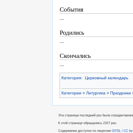
События
---
Родились
---
Скончались
---
Категория
:
Церковный календарь
Категории
>
Литургика
>
Праздники
Эта страница последний раз была отредактирован
К этой странице обращались 2327 раз.
Содержание доступно по лицензии
GFDL / CC by