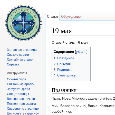
Статья
Обсуждение
19 мая
Перейти к:
навигация
,
поиск
Старый стиль - 6 мая
Заглавная страница
Содержание
[
убрать
]
Свежие правки
1
Праздники
Случайная статья
2
События
Справка
3
Родились
Инструменты
4
Скончались
Ссылки сюда
Связанные правки
Праздники
Загрузить файл
Спецстраницы
Прав. Иова Многострадального (ок. 2
Версия для печати
Постоянная ссылка
Мчч. Варвара воина, Вакха, Каллимах
Сведения о странице
разбойника.
Цитировать страницу