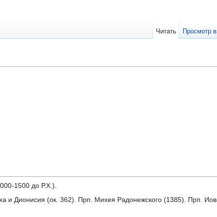
Читать
Просмотр в
000-1500 до Р.Х.).
а и Дионисия (ок. 362). Прп. Михея Радонежского (1385). Прп. Ио