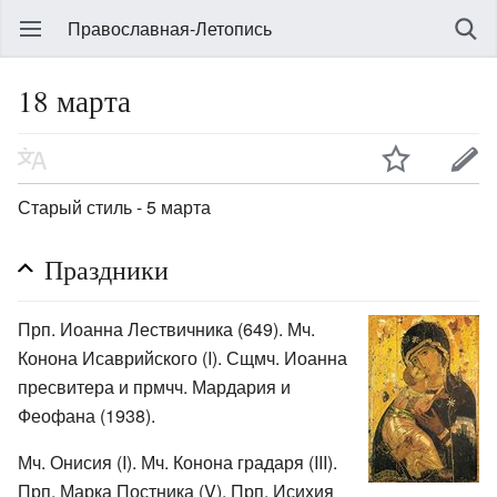
Православная-Летопись
18 марта
Старый стиль - 5 марта
Праздники
Прп. Иоанна Лествичника (649). Мч.
Конона Исаврийского (I). Сщмч. Иоанна
пресвитера и прмчч. Мардария и
Феофана (1938).
Мч. Онисия (I). Мч. Конона градаря (III).
Прп. Марка Постника (V). Прп. Исихия