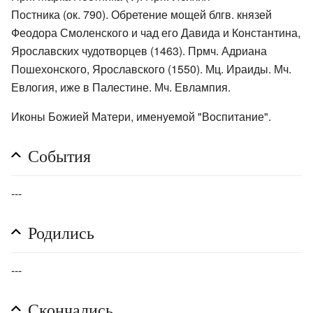
Постника (ок. 790). Обретение мощей блгв. князей
Феодора Смоленского и чад его Давида и Константина,
Ярославских чудотворцев (1463). Прмч. Адриана
Пошехонского, Ярославского (1550). Мц. Ираиды. Мч.
Евлогия, иже в Палестине. Мч. Евлампия.
Иконы Божией Матери, именуемой "Воспитание".
События
---
Родились
---
Скончались