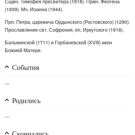
Сщмч. Тимофея пресвитера (1918). Прмч. Феогена
(1939). Мч. Иоанна (1944).
Прп. Петра, царевича Ордынского (Ростовского) (1290).
Прославление свт. Софрония, еп. Иркутского (1918).
Балыкинской (1711) и Горбаневской (XVIII) икон
Божией Матери.
События
---
Родились
---
Скончались