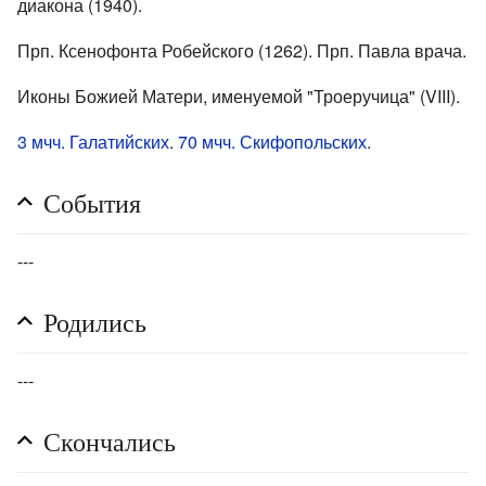
диакона (1940).
Прп. Ксенофонта Робейского (1262). Прп. Павла врача.
Иконы Божией Матери, именуемой "Троеручица" (VIII).
3 мчч. Галатийских
.
70 мчч. Скифопольских
.
События
---
Родились
---
Скончались