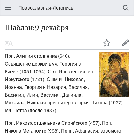
Православная-Летопись
Шаблон:9 декабря
Прп. Алипия столпника (640).
Освящение церкви вмч. Георгия в
Киеве (1051-1054). Свт. Иннокентия, еп.
Иркутского (1731). Сщмчч. Николая,
Иоанна, Георгия и Назария, Василия,
Василия, Илии, Василия, Даниила,
Михаила, Николая пресвитеров, прмч. Тихона (1937).
Мч. Петра (после 1937).
Прп. Иакова отшельника Сирийского (457). Прп.
Никона Метаноите (998). Прпп. Афанасия, зовомого