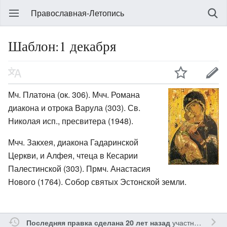
Православная-Летопись
Шаблон:1 декабря
Мч. Платона (ок. 306). Мчч. Романа
диакона и отрока Варула (303). Св.
Николая исп., пресвитера (1948).
Мчч. Закхея, диакона Гадаринской
Церкви, и Алфея, чтеца в Кесарии
Палестинской (303). Прмч. Анастасия
Нового (1764). Собор святых Эстонской земли.
участником
Gle
Последняя правка сделана 20 лет назад