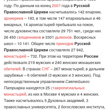
году. По данным на конец
2007
года в
Русской
Православной Церкви
насчитывалось 142 епархии,
архиереев
– 193, в том числе 147 епархиальных и 46
викарных, 14 архипастырей пребывало на покое,
число духовенства составляло 29 751 чел., среди них
26 450
священников
и 3301
дьяконов
. Воскресных
школ – 10 141. Общее число
приходов
Русской
Православной Церкви
составляло 27 942,
монастырей
– 732. При этом на территории
России
действовало 219 мужских и 240 женских монашеских
обителей
. В странах
СНГ
– 267 монастырей, в дальнем
зарубежье – 6 обителей (3 мужских и 3 женских). Под
непосредственным управлением
Святейшего
Патриарха
находятся 25
ставропигиальных
монастырей
, из них в Москве 4 мужских и 4 женских.
Также насчитывалось 5 Духовных академий, 3
православных университета, 2 богословских института,