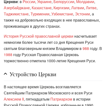
Церкви
: в
России
,
Украине
,
Белоруссии
,
Молдавии
,
Азербайджане
,
Казахстане
,
Киргизии
,
Латвии
,
Литве
,
Таджикистане
,
Туркмении
,
Узбекистане
,
Эстонии
, а
также на добровольно входящих в нее православных,
проживающих в других странах.
История Русской православной церкви
насчитывает
немногим более тысячи лет со дня Крещения Руси
святым благоверным князем Владимиром в
988
году. В
1988
году Русская Православная Церковь
торжественно отметила 1000-летие Крещения Руси.
Устройство Церкви
В настоящее время Церковь возглавляется
Святейшим Патриархом Московского и всея Руси
Алексием II
, пятнадцатым
Патриархом
в истории
Русской Православной Церкви, избранным в 1990