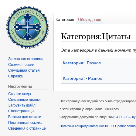
Категория
Обсуждение
Категория:Цитаты
Перейти к:
навигация
,
поиск
Эта категория в данный момент п
Заглавная страница
Категория
:
Разное
Свежие правки
Случайная статья
Справка
Категории
>
Разное
Инструменты
Ссылки сюда
Связанные правки
Эта страница последний раз была отредактирова
Загрузить файл
К этой странице обращались 8030 раз.
Спецстраницы
Версия для печати
Содержание доступно по лицензии
GFDL / CC by
Постоянная ссылка
Политика конфиденциальности
О Православна
Сведения о странице