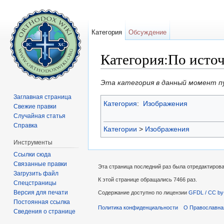
Категория
Обсуждение
Категория:По исто
Перейти к:
навигация
,
поиск
Эта категория в данный момент п
Заглавная страница
Категория
:
Изображения
Свежие правки
Случайная статья
Справка
Категории
>
Изображения
Инструменты
Ссылки сюда
Связанные правки
Эта страница последний раз была отредактирова
Загрузить файл
К этой странице обращались 7466 раз.
Спецстраницы
Версия для печати
Содержание доступно по лицензии
GFDL / CC by
Постоянная ссылка
Политика конфиденциальности
О Православна
Сведения о странице