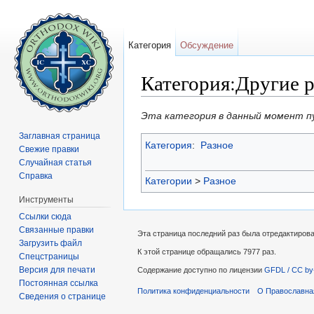
Категория
Обсуждение
Категория:Другие 
Перейти к:
навигация
,
поиск
Эта категория в данный момент п
Заглавная страница
Категория
:
Разное
Свежие правки
Случайная статья
Справка
Категории
>
Разное
Инструменты
Ссылки сюда
Связанные правки
Эта страница последний раз была отредактирова
Загрузить файл
К этой странице обращались 7977 раз.
Спецстраницы
Версия для печати
Содержание доступно по лицензии
GFDL / CC by
Постоянная ссылка
Политика конфиденциальности
О Православна
Сведения о странице