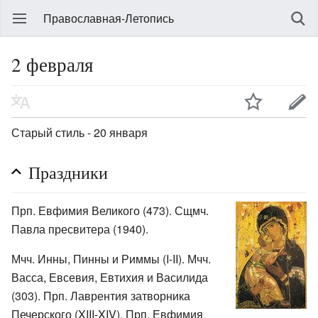
Православная-Летопись
2 февраля
Старый стиль - 20 января
Праздники
Прп. Евфимия Великого (473). Сщмч.
Павла пресвитера (1940).
Мчч. Инны, Пинны и Риммы (I-II). Мчч.
Васса, Евсевия, Евтихия и Василида
(303). Прп. Лаврентия затворника
Печерского (XIII-XIV). Прп. Евфимия