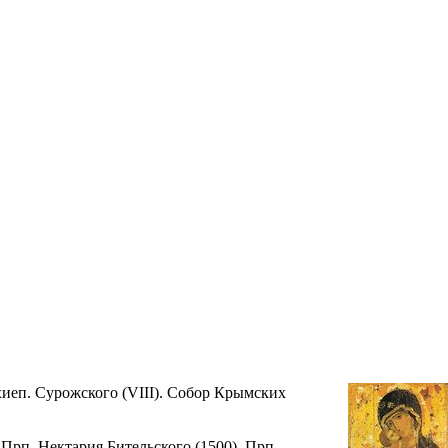
рхиеп. Сурожского (VIII). Собор Крымских
 Прп. Нектария Бительского (1500). Прп.