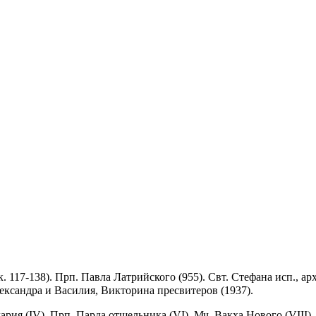
. 117-138). Прп. Павла Латрийского (955). Свт. Стефана исп., а
ександра и Василия, Викторина пресвитеров (1937).
рия (IV). Прп. Парда отшельника (VI). Мч. Вакха Нового (VIII).