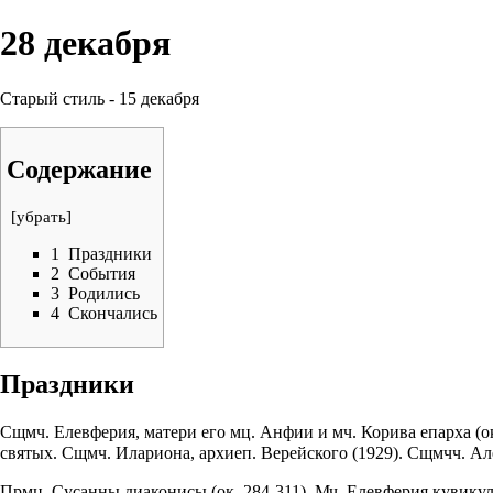
28 декабря
Старый стиль - 15 декабря
Содержание
[
убрать
]
1
Праздники
2
События
3
Родились
4
Скончались
Праздники
Сщмч. Елевферия, матери его мц. Анфии и мч. Корива епарха (ок
святых. Сщмч. Илариона, архиеп. Верейского (1929). Сщмчч. Ал
Прмц. Сусанны диаконисы (ок. 284-311). Мч. Елевферия кувикула