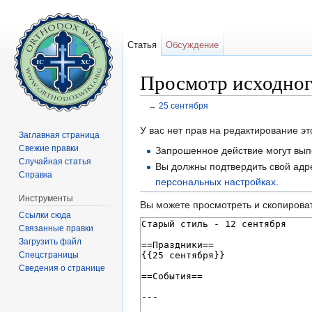
Статья
Обсуждение
Просмотр исходного
←
25 сентября
Перейти к:
навигация
,
поиск
У вас нет прав на редактирование 
Заглавная страница
Свежие правки
Запрошенное действие могут выпо
Случайная статья
Вы должны подтвердить свой адре
Справка
персональных настройках
.
Инструменты
Вы можете просмотреть и скопироват
Ссылки сюда
Связанные правки
Загрузить файл
Спецстраницы
Сведения о странице