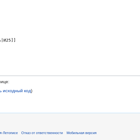
нице:
ь исходный код
)
я-Летописе
Отказ от ответственности
Мобильная версия