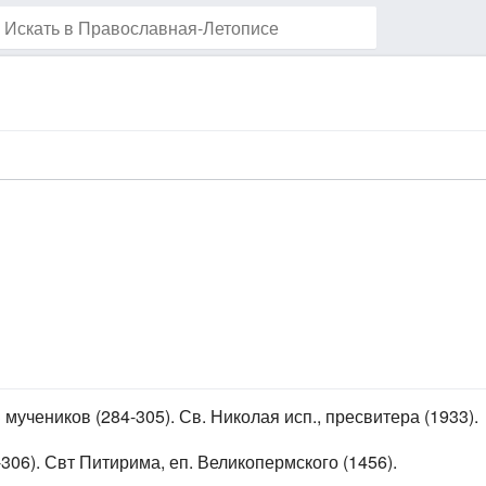
Наблюдать за этой страницей
мучеников (284-305). Св. Николая исп., пресвитера (1933).
306). Свт Питирима, еп. Великопермского (1456).