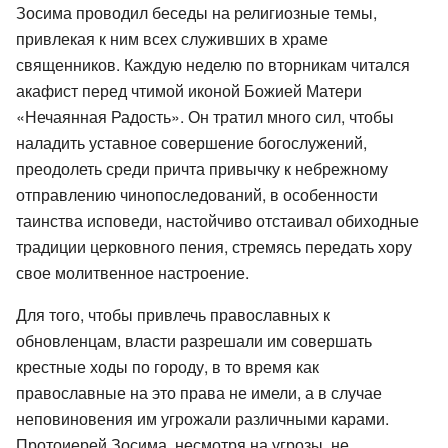
Зосима проводил беседы на религиозные темы,
привлекая к ним всех служивших в храме
священников. Каждую неделю по вторникам читался
акафист перед чтимой иконой Божией Матери
«Нечаянная Радость». Он тратил много сил, чтобы
наладить уставное совершение богослужений,
преодолеть среди причта привычку к небрежному
отправлению чинопоследований, в особенности
таинства исповеди, настойчиво отстаивал обиходные
традиции церковного пения, стремясь передать хору
свое молитвенное настроение.
Для того, чтобы привлечь православных к
обновленцам, власти разрешали им совершать
крестные ходы по городу, в то время как
православные на это права не имели, а в случае
неповиновения им угрожали различными карами.
Протоиерей Зосима, несмотря на угрозы, не