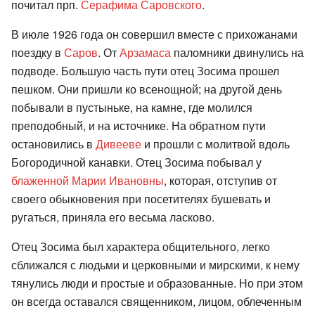
почитал прп.
Серафима Саровского
.
В июле 1926 года он совершил вместе с прихожанами
поездку в
Саров
. От
Арзамаса
паломники двинулись на
подводе. Большую часть пути отец Зосима прошел
пешком. Они пришли ко всенощной; на другой день
побывали в пустыньке, на камне, где молился
преподобный, и на источнике. На обратном пути
остановились в
Дивееве
и прошли с молитвой вдоль
Богородичной канавки. Отец Зосима побывал у
блаженной Марии Ивановны
, которая, отступив от
своего обыкновения при посетителях бушевать и
ругаться, приняла его весьма ласково.
Отец Зосима был характера общительного, легко
сближался с людьми и церковными и мирскими, к нему
тянулись люди и простые и образованные. Но при этом
он всегда оставался священником, лицом, облеченным