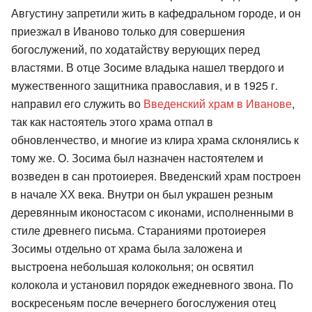
Августину запретили жить в кафедральном городе, и он
приезжал в Иваново только для совершения
богослужений, по ходатайству верующих перед
властями. В отце Зосиме владыка нашел твердого и
мужественного защитника православия, и в 1925 г.
направил его служить во
Введенский храм в Иванове
,
так как настоятель этого храма отпал в
обновленчество, и многие из клира храма склонялись к
тому же. О. Зосима был назначен настоятелем и
возведен в сан протоиерея. Введенский храм построен
в начале ХХ века. Внутри он был украшен резным
деревянным иконостасом с иконами, исполненными в
стиле древнего письма. Стараниями протоиерея
Зосимы отдельно от храма была заложена и
выстроена небольшая колокольня; он освятил
колокола и установил порядок ежедневного звона. По
воскресеньям после вечернего богослужения отец