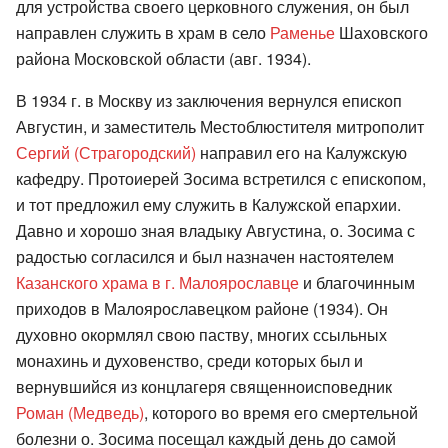
для устройства своего церковного служения, он был
направлен служить в храм в село
Раменье
Шаховского
района Московской области (авг. 1934).
В 1934 г. в Москву из заключения вернулся епископ
Августин, и заместитель Местоблюстителя митрополит
Сергий (Страгородский)
направил его на Калужскую
кафедру. Протоиерей Зосима встретился с епископом,
и тот предложил ему служить в Калужской епархии.
Давно и хорошо зная владыку Августина, о. Зосима с
радостью согласился и был назначен настоятелем
Казанского храма в г. Малоярославце
и благочинным
приходов в Малоярославецком районе (1934). Он
духовно окормлял свою паству, многих ссыльных
монахинь и духовенство, среди которых был и
вернувшийся из концлагеря священноисповедник
Роман (Медведь)
, которого во время его смертельной
болезни о. Зосима посещал каждый день до самой