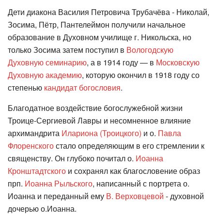
Дети диакона Василия Петровича Трубачёва - Николай,
Зосима, Пётр, Пантелеймон получили начальное
образование в Духовном училище г. Никольска, но
только Зосима затем поступил в
Вологодскую
Духовную семинарию
, а в 1914 году — в
Московскую
Духовную академию
, которую окончил в 1918 году со
степенью
кандидат богословия
.
Благодатное воздействие богослужебной жизни
Троице-Сергиевой Лавры и несомненное влияние
архимандрита
Илариона (Троицкого)
и о.
Павла
Флоренского
стало определяющим в его стремлении к
священству. Он глубоко почитал о.
Иоанна
Кронштадтского
и сохранял как благословение образ
прп.
Иоанна Рыльского
, написанный с портрета о.
Иоанна и переданный ему
В. Верховцевой
- духовной
дочерью о.Иоанна.