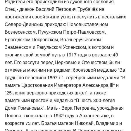
Родители его происходили из духовного сословия.
Отец - диакон Василий Петрович Трубачёв на
протяжении своей жизни успел послужить в нескольких
Северо-Двинских приходах: Нововыставочном
Вознесенском, Пучужском Петро-Павловском,
Ерогодском Покровском, Волчьеручьевском
Знаменском и Ракульском Успенском, в котором и
окончил свой земной путь в 1917 году в возрасте 49
лет. Его заслуги перед Церковью и Отечеством были
отмечены многими наградами: бронзовой медалью "За
труды по переписи 1897 г.", серебряными медалями "В
память Царствования Императора Александра III" и
"25-летия церковно-приходских школ", а также
памятными крестом и медалью "В честь 300-летия
Дома Романовых". Мать - Вера Петровна, урождённая
Попова, скончалась в 1942 году в Архангельске, в
возрасте 73 лет. Братья матери Николай, Владимир и
Симеон - были священниками. В Пермогорье рядом с