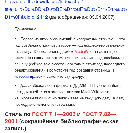
https://ru.orthodoxwiki.org/index.php?
title=6_%D0%BD%D0%BE%D1%8F%D0%B1%D1%80%
D1%8F&oldid=2412
(дата обращения: 03.04.2007).
Примечание:
Первое из двух обозначений в квадратных скобках — это
год
создания
страницы, второе — год
последнего изменения
страницы. К сожалению, движок
MediaWiki
в настоящее
время не позволяет автоматически вставить год
создания
в
ссылку (сейчас там вместо него также стоит год последнего
редактирования). Посмотрите год создания страницы в
истории правок
и замените эту цифру.
Дата обращения
в формате ДД.ММ.ГГГГ должна быть
сегодняшней. К сожалению, движок MediaWiki из-за
кэширования ошибочно показывает не текущую дату, а дату
последнего изменения страницы.
Стиль по
ГОСТ 7.1—2003
и
ГОСТ 7.82—
2001
(сокращённая библиографическая
запись)