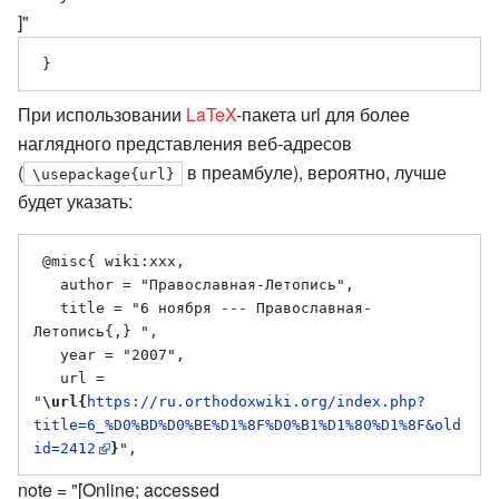
]"
При использовании
LaTeX
-пакета url для более
наглядного представления веб-адресов
(
в преамбуле), вероятно, лучше
\usepackage{url}
будет указать:
 @misc{ wiki:xxx,

   author = "Православная-Летопись",

   title = "6 ноября --- Православная-
Летопись{,} ",

   year = "2007",

   url = 
"
\url{
https://ru.orthodoxwiki.org/index.php?
title=6_%D0%BD%D0%BE%D1%8F%D0%B1%D1%80%D1%8F&old
id=2412
}
note = "[Online; accessed