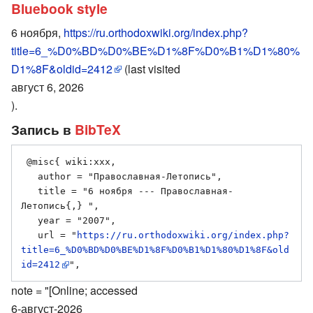
Bluebook style
6 ноября,
https://ru.orthodoxwiki.org/index.php?
title=6_%D0%BD%D0%BE%D1%8F%D0%B1%D1%80%
D1%8F&oldid=2412
(last visited
август 6, 2026
).
Запись в
BibTeX
 @misc{ wiki:xxx,

   author = "Православная-Летопись",

   title = "6 ноября --- Православная-
Летопись{,} ",

   year = "2007",

   url = "
https://ru.orthodoxwiki.org/index.php?
title=6_%D0%BD%D0%BE%D1%8F%D0%B1%D1%80%D1%8F&old
id=2412
note = "[Online; accessed
6-август-2026