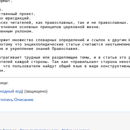
нице:
сходный код
) (защищено)
топись:Описание
.