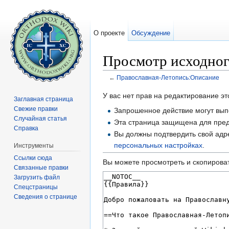
О проекте
Обсуждение
Просмотр исходног
←
Православная-Летопись:Описание
Перейти к:
навигация
,
поиск
У вас нет прав на редактирование 
Заглавная страница
Свежие правки
Запрошенное действие могут выпо
Случайная статья
Эта страница защищена для пред
Справка
Вы должны подтвердить свой адре
персональных настройках
.
Инструменты
Ссылки сюда
Вы можете просмотреть и скопироват
Связанные правки
Загрузить файл
Спецстраницы
Сведения о странице