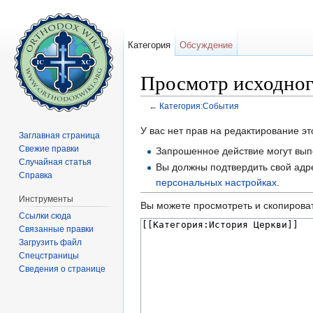
Категория
Обсуждение
Просмотр исходног
←
Категория:События
Перейти к:
навигация
,
поиск
У вас нет прав на редактирование 
Заглавная страница
Свежие правки
Запрошенное действие могут выпо
Случайная статья
Вы должны подтвердить свой адре
Справка
персональных настройках
.
Инструменты
Вы можете просмотреть и скопироват
Ссылки сюда
Связанные правки
Загрузить файл
Спецстраницы
Сведения о странице