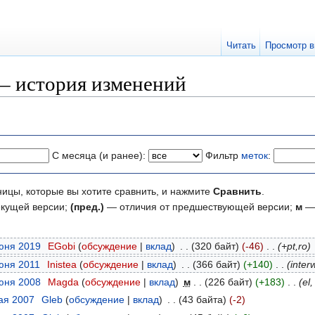
Читать
Просмотр в
— история изменений
С месяца (и ранее):
Фильтр
меток
:
ницы, которые вы хотите сравнить, и нажмите
Сравнить
.
екущей версии;
(пред.)
— отличия от предшествующей версии;
м
— 
июня 2019
‎
EGobi
(
обсуждение
|
вклад
)
‎
. .
(320 байт)
(-46)
‎
. .
(+pt,ro)
июня 2011
‎
Inistea
(
обсуждение
|
вклад
)
‎
. .
(366 байт)
(+140)
‎
. .
(interw
июня 2008
‎
Magda
(
обсуждение
|
вклад
)
‎
м
. .
(226 байт)
(+183)
‎
. .
(el,
мая 2007
‎
Gleb
(
обсуждение
|
вклад
)
‎
. .
(43 байта)
(-2)