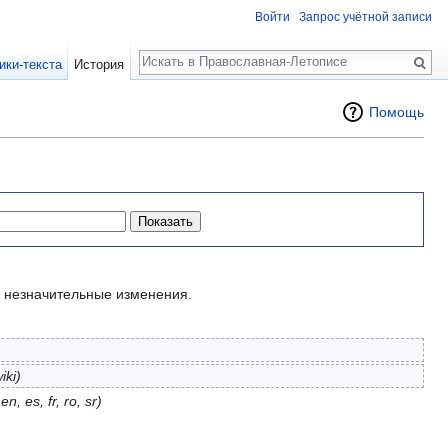
Войти
Запрос учётной записи
Поиск
ики-текста
История
Помощь
незначительные изменения.
iki)
 en, es, fr, ro, sr)