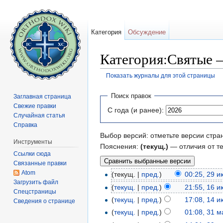
Категория
Обсуждение
Категория:Святые 
Показать журналы для этой страницы
Перейти к:
навигация
,
поиск
Поиск правок
Заглавная страница
Свежие правки
С года (и ранее):
Случайная статья
Справка
Выбор версий: отметьте версии стра
Инструменты
Пояснения:
(текущ.)
— отличия от т
Ссылки сюда
Связанные правки
Atom
(текущ. |
пред.
)
00:25, 29 
Загрузить файл
(
текущ.
|
пред.
)
21:55, 16 
Спецстраницы
(
текущ.
|
пред.
)
17:08, 14 
Сведения о странице
(
текущ.
|
пред.
)
01:08, 31 