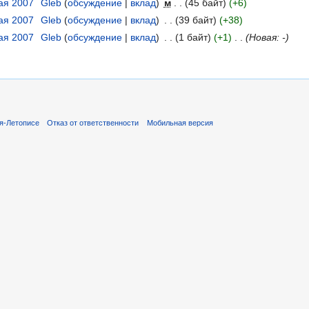
мая 2007
‎
Gleb
(
обсуждение
|
вклад
)
‎
м
. .
(45 байт)
(+6)
мая 2007
‎
Gleb
(
обсуждение
|
вклад
)
‎
. .
(39 байт)
(+38)
мая 2007
‎
Gleb
(
обсуждение
|
вклад
)
‎
. .
(1 байт)
(+1)
‎
. .
(Новая: -)
я-Летописе
Отказ от ответственности
Мобильная версия