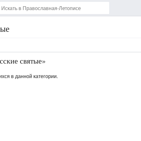
тые
Наблюдать за этой страницей
сские святые»
хся в данной категории.