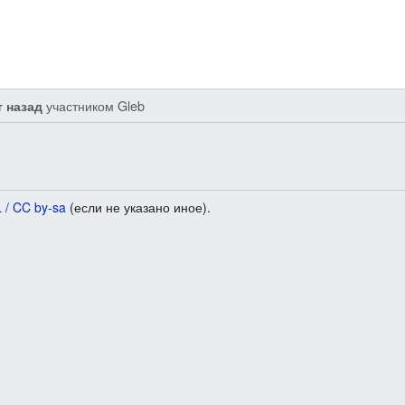
участником
Gleb
т назад
 / CC by-sa
(если не указано иное).