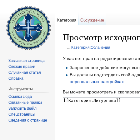
Категория
Обсуждение
Просмотр исходног
←
Категория:Облачения
Перейти к:
навигация
,
поиск
У вас нет прав на редактирование 
Заглавная страница
Свежие правки
Запрошенное действие могут выпо
Случайная статья
Вы должны подтвердить свой адре
Справка
персональных настройках
.
Инструменты
Вы можете просмотреть и скопироват
Ссылки сюда
Связанные правки
Загрузить файл
Спецстраницы
Сведения о странице