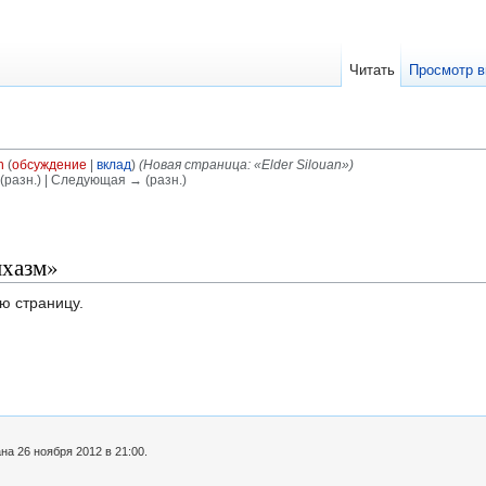
Читать
Просмотр в
h
(
обсуждение
|
вклад
)
(Новая страница: «Elder Silouan»)
(разн.) | Следующая → (разн.)
ихазм»
ю страницу.
а 26 ноября 2012 в 21:00.