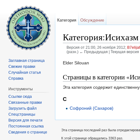
Категория
Обсуждение
Категория:Исихазм
Версия от 21:00, 26 ноября 2012;
B7elija
(разн.) ← Предыдущая | Текущая версия 
Перейти к:
навигация
,
поиск
Заглавная страница
Elder Silouan
Свежие правки
Случайная статья
Страницы в категории «Ис
Справка
Эта категория содержит единственну
Инструменты
Ссылки сюда
С
Связанные правки
Софроний (Сахаров)
Загрузить файл
Спецстраницы
Версия для печати
Постоянная ссылка
Эта страница последний раз была отредактирован
Сведения о странице
К этой странице обращались 3363 раз.