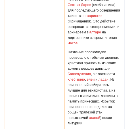
Святых Даров
(хлеба и вина)
для последующего совершения
таинства
евхаристии
(Причащения). Это действие
совершается священником или
архиереем в
алтаре
на
жертвеннике во время чтения
Часов
.
Название проскомидии
произошло от обычая древних
христиан приносить из своих
домов в церковь дары для
Богослужения
, а в частности
хлеб
,
вино
,
елей
и
ладан
. Из
приношений избирались
лучшие для евхаристии, а из
прочих вынимались частицы в
память принесших. Избыток
принесенного съедался за
общей трапезой (так
называемой
агапой
) после
литургии.