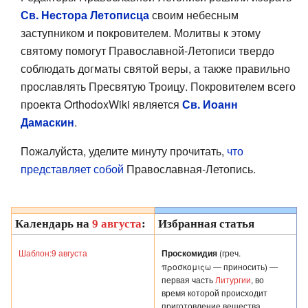
Св. Нестора Летописца
своим небесным
заступником и покровителем. Молитвы к этому
святому помогут Православной-Летописи твердо
соблюдать догматы святой веры, а также правильно
прославлять Пресвятую Троицу. Покровителем всего
проекта OrthodoxWiki является
Св. Иоанн
Дамаскин
.
Пожалуйста, уделите минуту прочитать,
что
представляет собой
Православная-Летопись.
Календарь на
9 августа
:
Избранная статья
Шаблон:9 августа
Проскомидия
(греч.
προσκομιςω — приносить) —
первая часть
Литургии
, во
время которой происходит
приготовление вещества