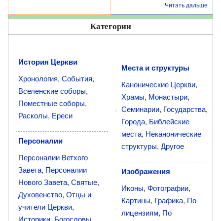
Читать дальше
Категории
История Церкви
Места и структуры
Хронология
,
События
,
Канонические Церкви
,
Вселенские соборы
,
Храмы
,
Монастыри
,
Поместные соборы
,
Семинарии
,
Государства
,
Расколы
,
Ереси
Города
,
Библейские
места
,
Неканонические
Персоналии
структуры
,
Другое
Персоналии Ветхого
Завета
,
Персоналии
Изображения
Нового Завета
,
Святые
,
Иконы
,
Фотографии
,
Духовенство
,
Отцы и
Картины
,
Графика
,
По
учители Церкви
,
лицензиям
,
По
Историки
,
Богословы
,