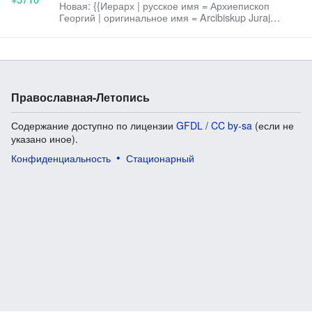
Новая: {{Иерарх | русское имя = Архиепископ
Георгий | оригинальное имя = Arcibiskup Juraj
Stránský | русское имя при р...
Православная-Летопись
Содержание доступно по лицензии
GFDL / CC by-sa
(если не
указано иное).
Конфиденциальность
Стационарный