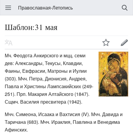
Православная-Летопись
Шаблон:31 мая
Мч. Феодота Анкирского и мцц. семи
дев: Александры, Текусы, Клавдии,
Фаины, Евфрасии, Матроны и Иулии
(303). Мчч. Петра, Дионисия, Андрея,
Павла и Христины Лампсакийских (249-
251). Прп. Макария Алтайского (1847).
Сщмч. Василия пресвитера (1942).
Мчч. Симеона, Исаака и Вахтисия (IV). Мчч. Давида и
Таричана (683). Мчч. Ираклия, Павлина и Венедима
Афинских.