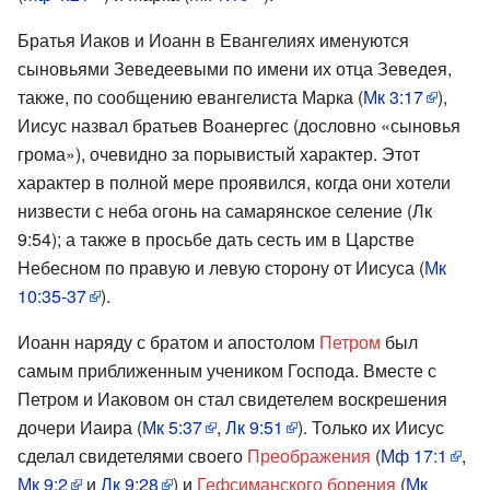
Братья Иаков и Иоанн в Евангелиях именуются
сыновьями Зеведеевыми по имени их отца Зеведея,
также, по сообщению евангелиста Марка (
Мк 3:17
),
Иисус назвал братьев Воанергес (дословно «сыновья
грома»), очевидно за порывистый характер. Этот
характер в полной мере проявился, когда они хотели
низвести с неба огонь на самарянское селение (Лк
9:54); а также в просьбе дать сесть им в Царстве
Небесном по правую и левую сторону от Иисуса (
Мк
10:35-37
).
Иоанн наряду с братом и апостолом
Петром
был
самым приближенным учеником Господа. Вместе с
Петром и Иаковом он стал свидетелем воскрешения
дочери Иаира (
Мк 5:37
,
Лк 9:51
). Только их Иисус
сделал свидетелями своего
Преображения
(
Мф 17:1
,
Мк 9:2
и
Лк 9:28
) и
Гефсиманского борения
(
Мк