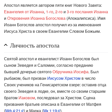
Апостол является автором пяти книг Нового Завета:
Евангелия от Иоанна
,
1-го
,
2-го
и
3-го послания Иоанна
и
Откровения Иоанна Богослова
(Апокалипсиса). Имя
Иоанн Богослов апостол получил из-за именования
Иисуса Христа в своем Евангелии Словом Божьим.
Личность апостола
Святой апостол и евангелист Иоанн Богослов был
сыном Зеведея и Саломии, согласно преданию
бывшей дочерью святого
Обручника Иосифа
. Был
рыбаком, был призван
Иисусом Христом
в число
Своих учеников на Генисаретском озере: оставив отца
своего Зеведея в лодке, он, вместе со своим старшим
братом
Иаковом
, последовал за Христом. Сцена
призвания братьев описана в Евангелии от Матфея
(
Мф 4:21
) и Марка (
Мк 1:19
).