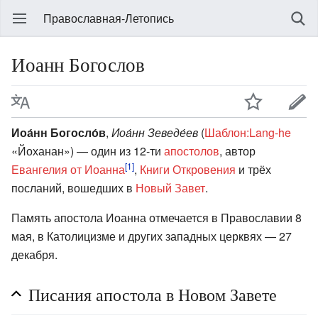
Православная-Летопись
Иоанн Богослов
Иоа́нн Богосло́в
,
Иоа́нн Зеведе́ев
(
Шаблон:Lang-he
«Йоханан») — один из 12-ти
апостолов
, автор
[1]
Евангелия от Иоанна
,
Книги Откровения
и трёх
посланий, вошедших в
Новый Завет
.
Память апостола Иоанна отмечается в Православии 8
мая, в Католицизме и других западных церквях — 27
декабря.
Писания апостола в Новом Завете