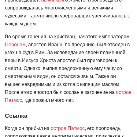
сопровождалась многочисленными и великими
чудесами, так что число уверовавших увеличивалось с
каждым днем.
Во время гонения на христиан, начатого императором
Нероном
, апостол Иоанн, по преданию, был отведен в
узах на суд в Рим. За исповедание своей пламенной
веры в Иисуса Христа апостол был приговорен к
смерти, Однако, выпив предложенную ему чашу со
смертельным ядом, он остался живым. Также он
вышел невредимым и из котла с кипящим маслом.
После этого апостол был сослан в заточение на
остров
Патмос
, где прожил много лет.
Ссылка
Когда он прибыл на
остров Патмос
, его проповедь,
сопровождавшаяся многими чудесами, привлекла к