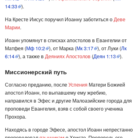
14:33
).
На Кресте Иисус поручил Иоанну заботиться о
Деве
Марии
.
Иоанн упомянут в списках апостолов в Евангелии от
Матфея (
Мф 10:2
), от Марка (
Мк 3:17
), от Луки (
Лк
6:14
), а также в
Деяниях Апостолов
(
Деян 1:13
).
Миссионерский путь
Согласно преданию, после
Успения
Матери Божией
апостол Иоанн, по выпавшему ему жребию,
направился в Эфес и другие Малоазийские города для
проповеди Евангелия, взяв с собой своего ученика
Прохора.
Находясь в городе Эфесе, апостол Иоанн непрестанно
проповедовал
язычникам
о Христе. Проповедь его