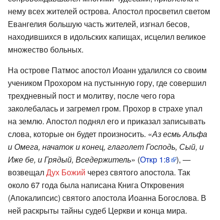
нему всех жителей острова. Апостол просветил светом
Евангелия большую часть жителей, изгнал бесов,
находившихся в идольских капищах, исцелил великое
множество больных.
На острове Патмос апостол Иоанн удалился со своим
учеником Прохором на пустынную гору, где совершил
трехдневный пост и молитву, после чего гора
заколебалась и загремел гром. Прохор в страхе упал
на землю. Апостол поднял его и приказал записывать
слова, которые он будет произносить. «
Аз есмь Альфа
и Омега, начаток и конец, глаголет Господь, Сый, и
Иже бе, и Грядый, Вседержитель
» (
Откр 1:8
), —
возвещал
Дух Божий
через святого апостола. Так
около 67 года была написана Книга Откровения
(Апокалипсис) святого апостола Иоанна Богослова. В
ней раскрыты тайны судеб Церкви и конца мира.